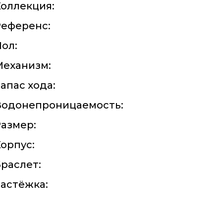
оллекция:
Референс:
ол:
Механизм:
апас хода:
Водонепроницаемость:
азмер:
орпус:
раслет:
астёжка: