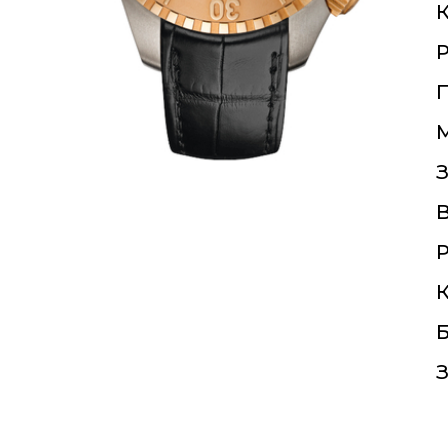
К
П
З
Р
К
Б
З