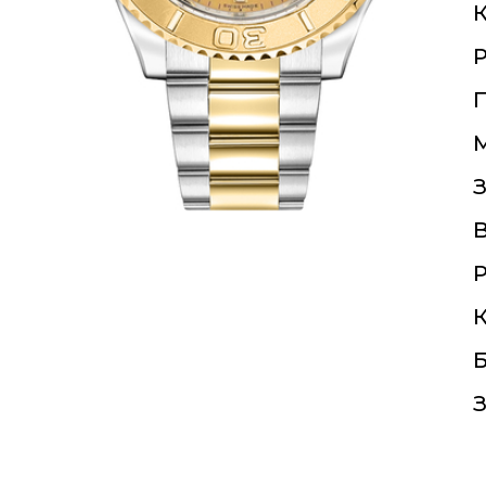
К
П
З
Р
К
Б
З