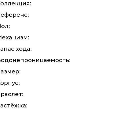
оллекция:
Референс:
ол:
Механизм:
апас хода:
Водонепроницаемость:
азмер:
орпус:
раслет:
астёжка: