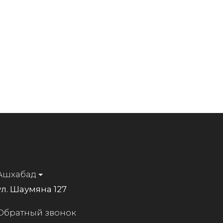
Ашхабад
ул. Шаумяна 127
Обратный звонок